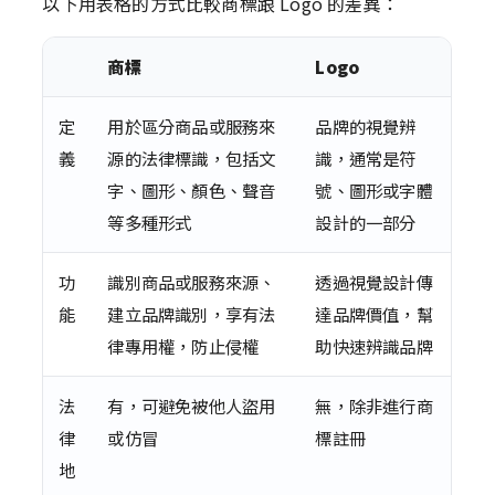
以下用表格的方式比較商標跟 Logo 的差異：
商標
Logo
定
用於區分商品或服務來
品牌的視覺辨
義
源的法律標識，包括文
識，通常是符
字、圖形、顏色、聲音
號、圖形或字體
等多種形式
設計的一部分
功
識別商品或服務來源、
透過視覺設計傳
能
建立品牌識別，享有法
達品牌價值，幫
律專用權，防止侵權
助快速辨識品牌
法
有，可避免被他人盜用
無，除非進行商
律
或仿冒
標註冊
地