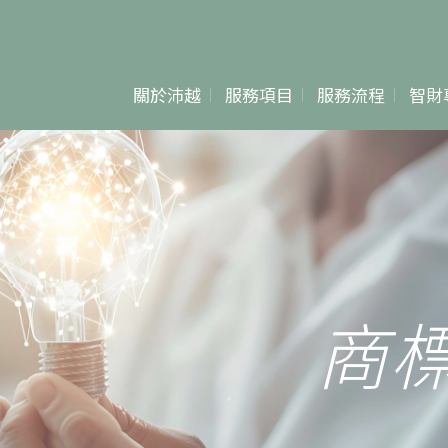
關於沛越
服務項目
服務流程
智財
專利申請&爭議
專利
專利檢索分析
商標
專利侵權鑑定
著作權
商
商標申請&爭議
著作權登記