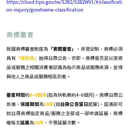
https://cloud.tipo.gov.tw/S282/S282WV1/#/classificati
on-inquiry/goodname-classification
商標審查
我國商標審查制度為
「實體審查」
，非登記制，商標必須
具有
「識別性」
始得註冊公告，亦即，商標是否足以使商
品或服務之相關消費者認識為指示商品或服務來源，並得
與他人之商品或服務相區別者。
審查時間
約
6~8個月
(如為快軌案約4~6個月)，商標註冊公
告後，
保護期間
為
10年
(自
註冊公告當日
起算)，屆滿前可
就註冊商標指定商品/服務之全部或一部申請延展，商標
權每次
延展
為
10年
，不限延展次數。