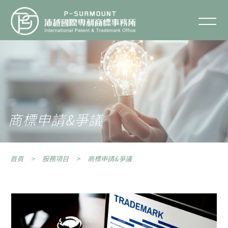
商標申請&爭議
聯絡我們
關於沛越
服務項目
商標申請&爭議
服務流程
首頁
服務項目
商標申請&爭議
智財專欄
智財Q&A