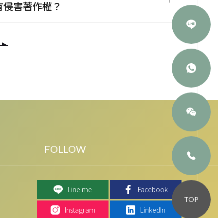
有侵害著作權？
Line me
Facebook
TOP
Instagram
LinkedIn