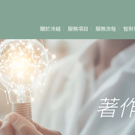
關於沛越
服務項目
服務流程
智財
專利申請&爭議
專利
專利檢索分析
商標
專利侵權鑑定
著作權
著
商標申請&爭議
著作權登記