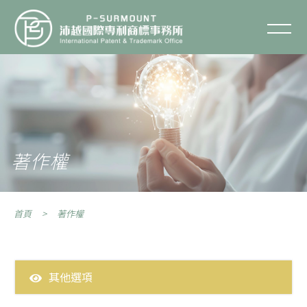
著作權
聯絡我們
關於沛越
服務項目
著作權
服務流程
首頁
著作權
智財專欄
智財Q&A
其他選項
全部問答