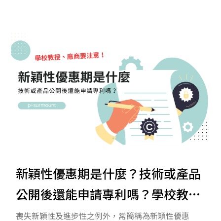
者介面（GUI）。不同於發明專利著重技術創新，或新
型專利強調結構改良，設計專利保障的是產品的「長
相」，讓設計者能避免遭到抄襲。 本文一次解析設計
專利的定義、申請流程、保護要件，以及與發明、新
型專利的差異，幫助你快速掌握專利申請重點。
新穎性優惠期是什麼？技術或產品
公開後還能申請專利嗎？學校教
授、廠商要注意！
喪失新穎性及進步性之例外，常簡稱為新穎性優惠