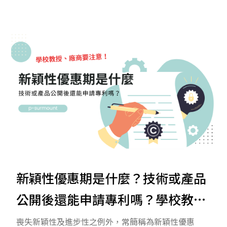
者介面（GUI）。不同於發明專利著重技術創新，或新
型專利強調結構改良，設計專利保障的是產品的「長
相」，讓設計者能避免遭到抄襲。 本文一次解析設計
專利的定義、申請流程、保護要件，以及與發明、新
型專利的差異，幫助你快速掌握專利申請重點。
新穎性優惠期是什麼？技術或產品
公開後還能申請專利嗎？學校教
授、廠商要注意！
喪失新穎性及進步性之例外，常簡稱為新穎性優惠