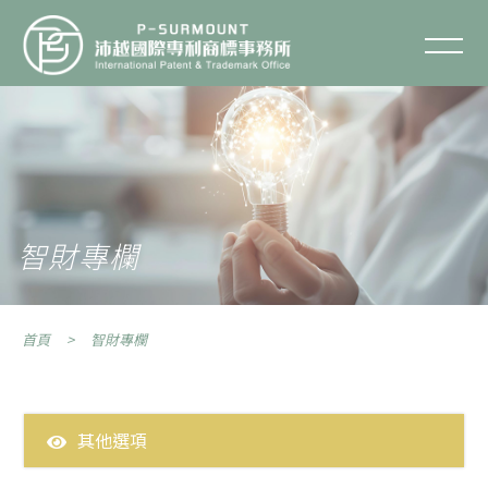
智財專欄
聯絡我們
關於沛越
服務項目
智財專欄
服務流程
首頁
智財專欄
智財專欄
智財Q&A
其他選項
專利