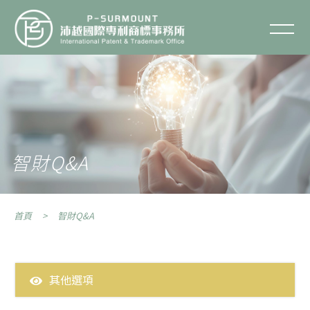
智財Q&A
聯絡我們
關於沛越
服務項目
智財Q&A
服務流程
首頁
智財Q&A
智財專欄
智財Q&A
其他選項
全部問答