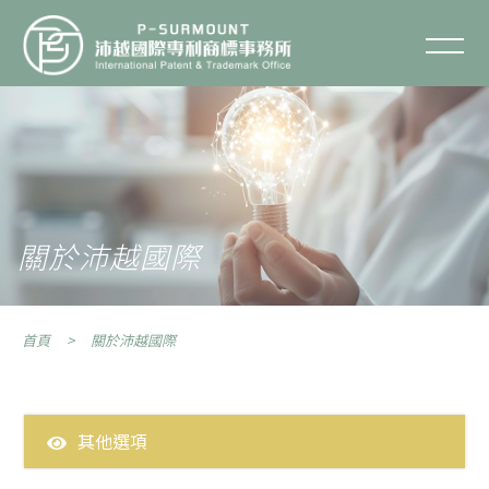
關於沛越國際
聯絡我們
關於沛越
服務項目
關於沛越國際
服務流程
首頁
關於沛越國際
智財專欄
智財Q&A
其他選項
全部文章