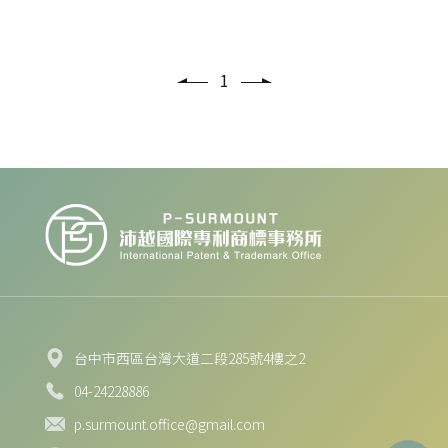
外的相關連結網站，也不適用於非本網站所委託或參
與管理的人員。 二、個人資料的蒐集、處理及利用方
式 當您造訪本網站或使用本網站所提供之功能服務
1
時，我們將視該服務功
台中市西區台灣大道二段285號4樓之2
04-24228886
p.surmount.office@gmail.com