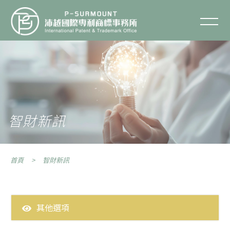
智財新訊
聯絡我們
關於沛越
服務項目
智財新訊
服務流程
首頁
智財新訊
智財專欄
智財Q&A
其他選項
全部消息