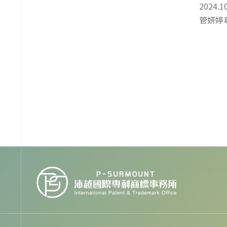
2024
管妍婷
標代理