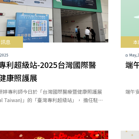
所訊息
本
 2025
May,
專利超級站-2025台灣國際醫
端
健康照護展
妍婷專利師今日於「台灣國際醫療暨健康照護展
端午
ical Taiwan)」的「臺灣專利超級站」， 擔任駐點
詢顧問，提供免費專利諮詢服務