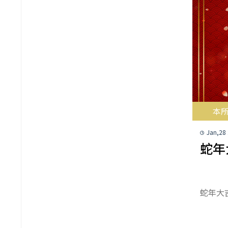
本
Jan,28
蛇年
蛇年大