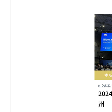
本
Oct,31
202
州