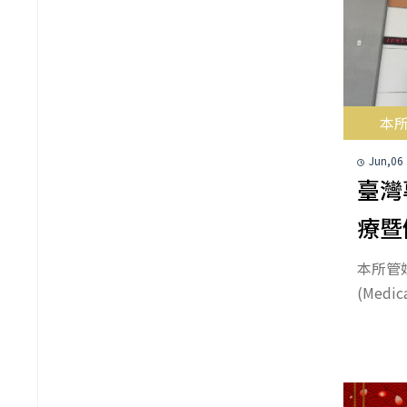
本
Jun,06
臺灣
療暨
本所管
(Med
專利諮