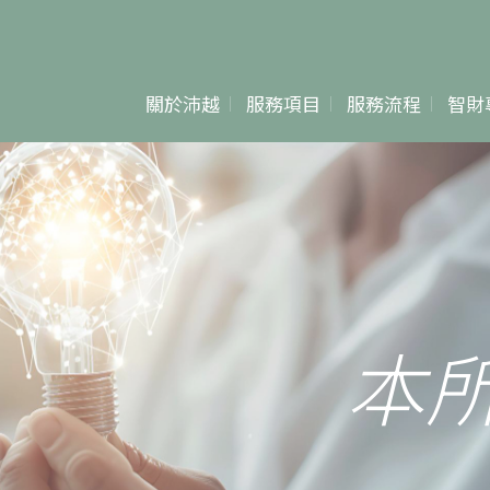
關於沛越
服務項目
服務流程
智財
專利申請&爭議
專利
專利檢索分析
商標
專利侵權鑑定
著作權
本
商標申請&爭議
著作權登記